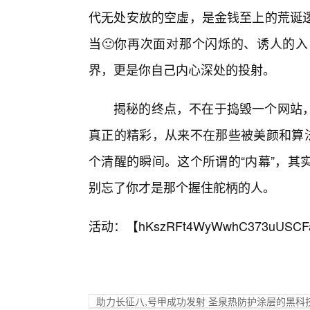
代无处安放的空虚，是金钱至上的荒诞
当🙂你再次面对那个闪烁的、诱人的
界，更是你自己内心深处的投射。
揭秘的终点，不在于捣毁一个网站
真正的精彩，从来不在那些被美颜和算法
个清醒的瞬间。这个所谓的“内幕”，其
别忘了你才是那个握住舵柄的人。
活动：【
hKszRFt4WyWwhC373uUSCF
助力长征八,号甲成功发射 圣泉热防护涂层的黑科