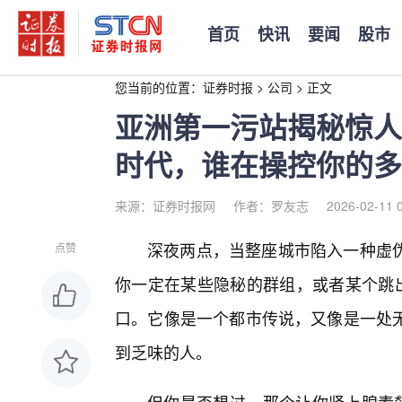
首页
快讯
要闻
股市
您当前的位置：
证券时报
>
公司
>
正文
亚洲第一污站揭秘惊人
时代，谁在操控你的多
来源：证券时报网
作者：罗友志
2026-02-11 
深夜两点，当整座城市陷入一种虚
点赞
你一定在某些隐秘的群组，或者某个跳出
口。它像是一个都市传说，又像是一处
到乏味的人。